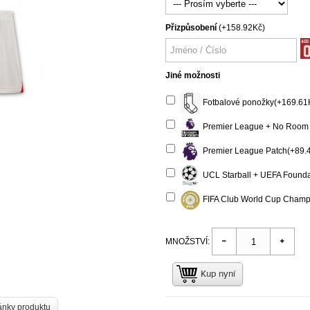
Přizpůsobení
(+158.92Kč)
Jiné možnosti
Fotbalové ponožky(+169.61
Premier League + No Room 
Premier League Patch(+89.
UCL Starball + UEFA Founda
FIFA Club World Cup Champ
MNOŽSTVÍ:
Kup nyní
ánky produktu