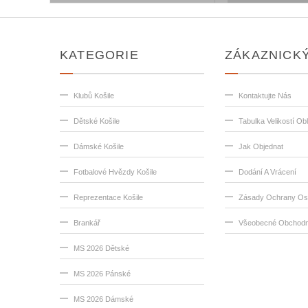
KATEGORIE
ZÁKAZNICKÝ
Klubů Košile
Kontaktujte Nás
Dětské Košile
Tabulka Velikostí Ob
Dámské Košile
Jak Objednat
Fotbalové Hvězdy Košile
Dodání A Vrácení
Reprezentace Košile
Zásady Ochrany Os
Brankář
Všeobecné Obchodn
MS 2026 Dětské
MS 2026 Pánské
MS 2026 Dámské