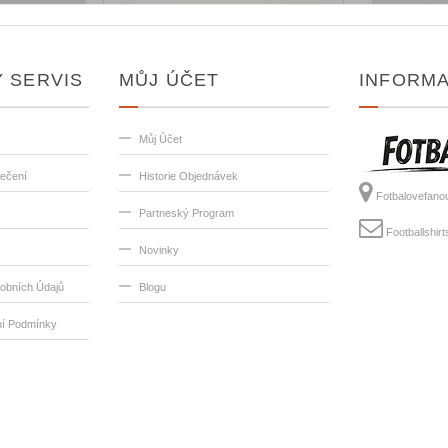
 SERVIS
MŮJ ÚČET
INFORM
Můj Účet
lečení
Historie Objednávek
Fotbalovefano
Partneský Program
Footballshi
Novinky
obních Údajů
Blogu
í Podmínky