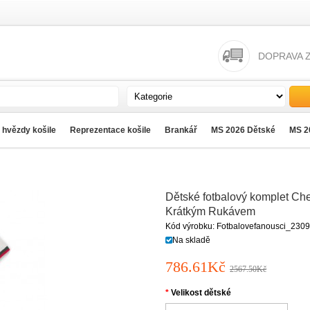
DOPRAVA 
 hvězdy košile
Reprezentace košile
Brankář
MS 2026 Dětské
MS 2
Dětské fotbalový komplet Ch
Krátkým Rukávem
Kód výrobku: Fotbalovefanousci_2309
Na skladě
786.61Kč
2567.50Kč
Velikost dětské