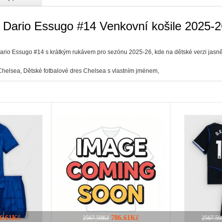
a Dario Essugo #14 Venkovní košile 2025
io Essugo #14 s krátkým rukávem pro sezónu 2025-26, kde na dětské verzi jasně z
 Chelsea
,
Dětské fotbalové dres Chelsea s vlastním jménem
,
6.61Kč
786.61Kč
2567.50Kč
2567.5