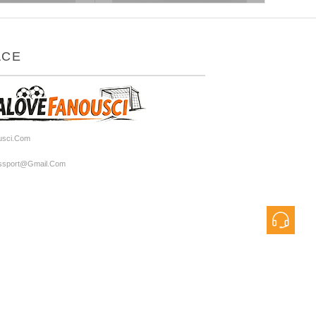
ACE
usci.com
rtssport@gmail.com