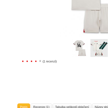
(
1 recenzí
)
Popis
Recenze (1)
Tabulka velikostí oblečení
Název str