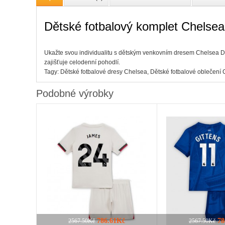
Dětské fotbalový komplet Chelse
Ukažte svou individualitu s dětským venkovním dresem Chelsea Dar
zajišťuje celodenní pohodlí.
Tagy:
Dětské fotbalové dresy Chelsea
,
Dětské fotbalové oblečení
Podobné výrobky
786.61Kč
78
2567.50Kč
2567.50Kč