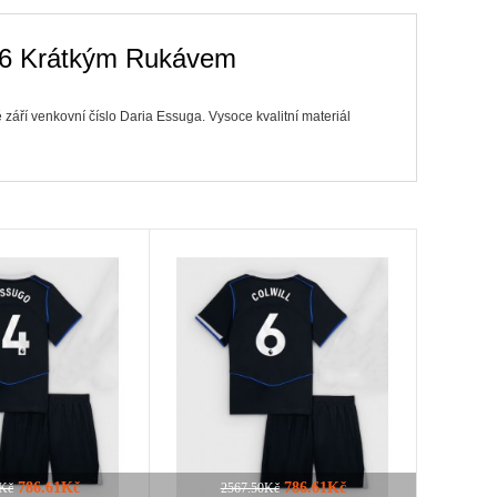
-26 Krátkým Rukávem
áří venkovní číslo Daria Essuga. Vysoce kvalitní materiál
786.61Kč
786.61Kč
0Kč
2567.50Kč