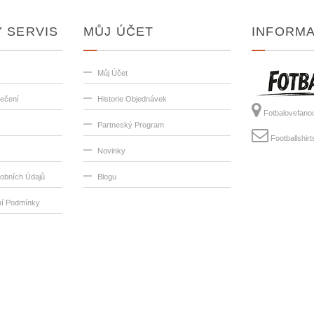
 SERVIS
MŮJ ÚČET
INFORM
Můj Účet
lečení
Historie Objednávek
Fotbalovefano
Partneský Program
Footballshi
Novinky
obních Údajů
Blogu
í Podmínky