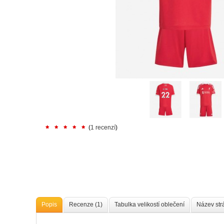
(
1 recenzí
)
Popis
Recenze (1)
Tabulka velikostí oblečení
Název str