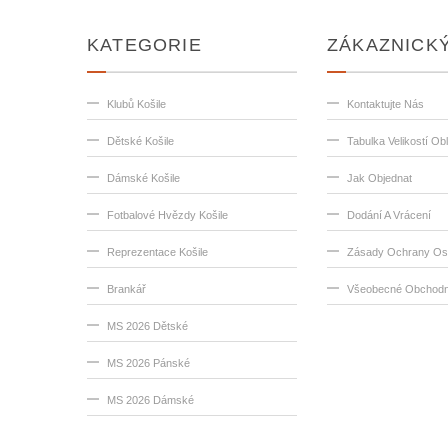
KATEGORIE
ZÁKAZNICKÝ
Klubů Košile
Kontaktujte Nás
Dětské Košile
Tabulka Velikostí Ob
Dámské Košile
Jak Objednat
Fotbalové Hvězdy Košile
Dodání A Vrácení
Reprezentace Košile
Zásady Ochrany Os
Brankář
Všeobecné Obchodn
MS 2026 Dětské
MS 2026 Pánské
MS 2026 Dámské