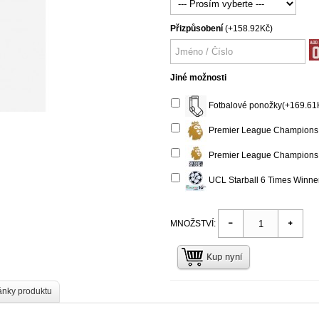
Přizpůsobení
(+158.92Kč)
Jiné možnosti
Fotbalové ponožky(+169.61
Premier League Champions
Premier League Champions 
UCL Starball 6 Times Winne
MNOŽSTVÍ:
Kup nyní
ánky produktu