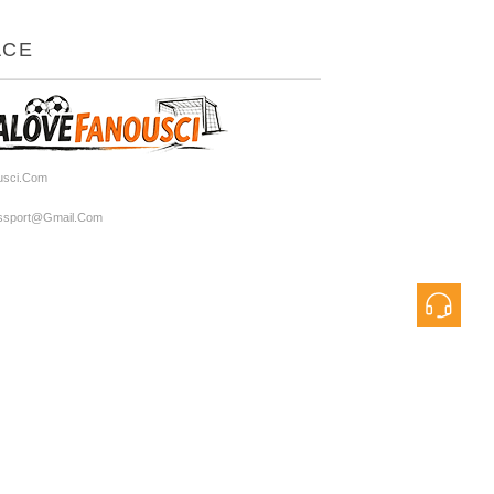
ACE
usci.com
rtssport@gmail.com