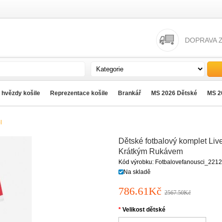
DOPRAVA 
 hvězdy košile
Reprezentace košile
Brankář
MS 2026 Dětské
MS 2
l
Dětské fotbalový komplet Liv
Krátkým Rukávem
Kód výrobku: Fotbalovefanousci_2212
Na skladě
786.61Kč
2567.50Kč
Velikost dětské