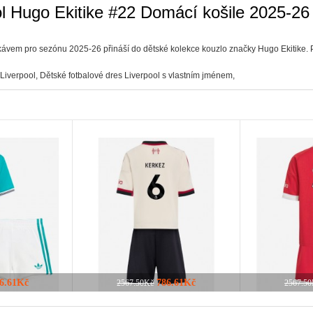
ool Hugo Ekitike #22 Domácí košile 2025-
kávem pro sezónu 2025-26 přináší do dětské kolekce kouzlo značky Hugo Ekitike. P
 Liverpool
,
Dětské fotbalové dres Liverpool s vlastním jménem
,
6.61Kč
786.61Kč
2567.50Kč
2567.5