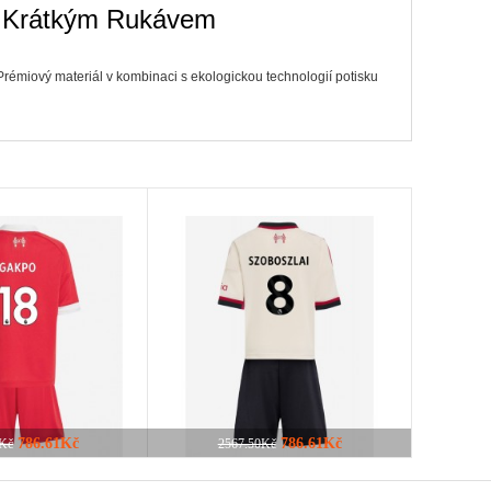
26 Krátkým Rukávem
rémiový materiál v kombinaci s ekologickou technologií potisku
786.61Kč
786.61Kč
0Kč
2567.50Kč