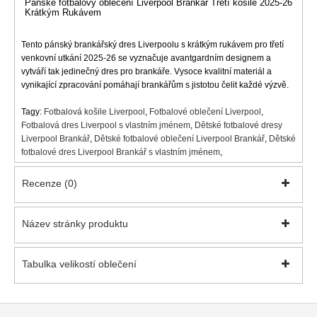
Pánské fotbalový oblečení Liverpool Brankář Tretí košile 2025-26
Krátkým Rukávem
Tento pánský brankářský dres Liverpoolu s krátkým rukávem pro třetí
venkovní utkání 2025-26 se vyznačuje avantgardním designem a
vytváří tak jedinečný dres pro brankáře. Vysoce kvalitní materiál a
vynikající zpracování pomáhají brankářům s jistotou čelit každé výzvě.
Tagy:
Fotbalová košile Liverpool
,
Fotbalové oblečení Liverpool
,
Fotbalová dres Liverpool s vlastním jménem
,
Dětské fotbalové dresy
Liverpool Brankář
,
Dětské fotbalové oblečení Liverpool Brankář
,
Dětské
fotbalové dres Liverpool Brankář s vlastním jménem
,
Recenze (0)
Název stránky produktu
Tabulka velikostí oblečení