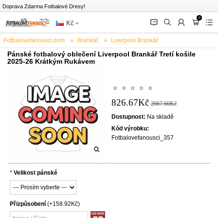
Doprava Zdarma Fotbalové Dresy!
0
󰂱
󰂨
󰃳
󰃦
󰃖
Kč
Fotbalovefanousci.com
Brankář
Liverpool Brankář
Pánské fotbalový oblečení Liverpool Brankář Tretí košile
2025-26 Krátkým Rukávem
826.67Kč
2667.66Kč
Dostupnost:
Na skladě
Kód výrobku:
Fotbalovefanousci_357
Velikost pánské
Přizpůsobení
(+158.92Kč)