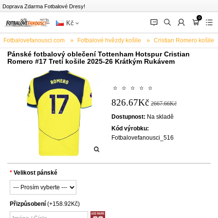
Doprava Zdarma Fotbalové Dresy!
0
󰂱
󰂨
󰃳
󰃦
󰃖
Kč
Fotbalovefanousci.com
Fotbalové hvězdy košile
Cristian Romero košile
Pánské fotbalový oblečení Tottenham Hotspur Cristian
Romero #17 Tretí košile 2025-26 Krátkým Rukávem
826.67Kč
2667.66Kč
Dostupnost:
Na skladě
Kód výrobku:
Fotbalovefanousci_516
Velikost pánské
Přizpůsobení
(+158.92Kč)