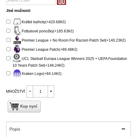
Jiné možnosti
Krátké kalhoty(+420.68Kč)
Fotbalové ponožky(+185.63Kč)
Premier League + No Room For Racism Patch Set(+140.23Kč)
Premier League Patch(+89.48Kč)
UCL Starball Europa League Winners 2025 + UEFA Foundation
10 Years Patch Set(+148.24Kč)
Kraken Logo(+84.14Kč)
MNOŽSTVÍ:
Kup nyní
Popis