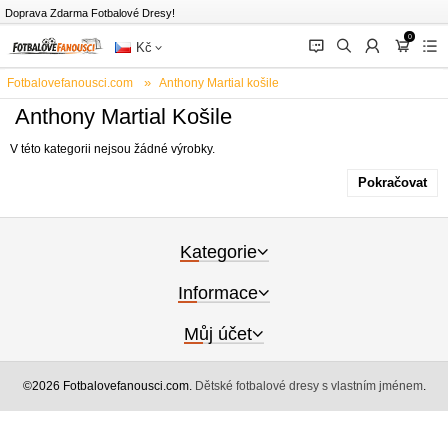
Doprava Zdarma Fotbalové Dresy!
0
󰂱
󰂨
󰃳
󰃦
󰃖
Kč
Fotbalovefanousci.com
Anthony Martial košile
Anthony Martial Košile
V této kategorii nejsou žádné výrobky.
Pokračovat
Kategorie
Informace
Můj účet
©2026 Fotbalovefanousci.com.
Dětské fotbalové dresy s vlastním jménem
.