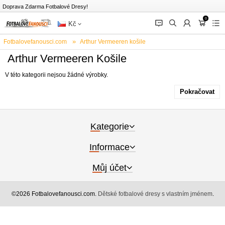
Doprava Zdarma Fotbalové Dresy!
0
󰂱
󰂨
󰃳
󰃦
󰃖
Kč
Fotbalovefanousci.com
Arthur Vermeeren košile
Arthur Vermeeren Košile
V této kategorii nejsou žádné výrobky.
Pokračovat
Kategorie
Informace
Můj účet
©2026 Fotbalovefanousci.com.
Dětské fotbalové dresy s vlastním jménem
.