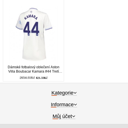
Dámské fotbalový oblečení Aston
Villa Boubacar Kamara #44 Tretí
košile 2025-26 Krátkým Rukávem
2654.31Kč
821.33Kč
Kategorie
Informace
Můj účet