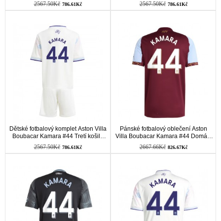
košile 2025-26 Krátkým Rukávem
košile 2025-26 Krátkým Rukávem
2567.50Kč
2567.50Kč
786.61Kč
786.61Kč
Dětské fotbalový komplet Aston Villa
Pánské fotbalový oblečení Aston
Boubacar Kamara #44 Tretí košile
Villa Boubacar Kamara #44 Domácí
2025-26 Krátkým Rukávem
košile 2025-26 Krátkým Rukávem
2567.50Kč
2667.66Kč
786.61Kč
826.67Kč