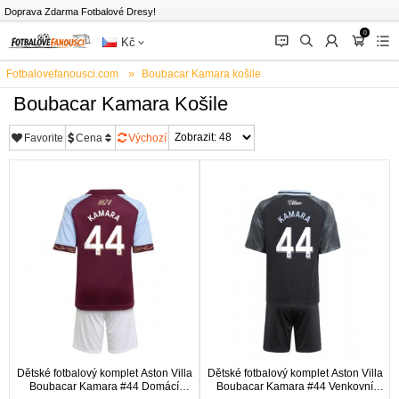
Doprava Zdarma Fotbalové Dresy!
0
󰂱
󰂨
󰃳
󰃦
󰃖
Kč
Fotbalovefanousci.com
Boubacar Kamara košile
Boubacar Kamara Košile
Favorite
Cena
Výchozí
Dětské fotbalový komplet Aston Villa
Dětské fotbalový komplet Aston Villa
Boubacar Kamara #44 Domácí
Boubacar Kamara #44 Venkovní