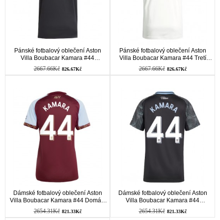
Pánské fotbalový oblečení Aston
Pánské fotbalový oblečení Aston
Villa Boubacar Kamara #44
Villa Boubacar Kamara #44 Tretí
Venkovní košile 2025-26 Krátkým
košile 2025-26 Krátkým Rukávem
2667.66Kč
2667.66Kč
826.67Kč
826.67Kč
Rukávem
Dámské fotbalový oblečení Aston
Dámské fotbalový oblečení Aston
Villa Boubacar Kamara #44 Domácí
Villa Boubacar Kamara #44
košile 2025-26 Krátkým Rukávem
Venkovní košile 2025-26 Krátkým
2654.31Kč
2654.31Kč
821.33Kč
821.33Kč
Rukávem