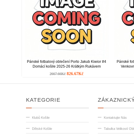
Pánské fotbalový oblečení Porto Jakub Kiwior #4
Pánské fot
Domácí košile 2025-26 Krátkým Rukávem
Venkovn
826.67Kč
2667.66Kč
KATEGORIE
ZÁKAZNICKÝ
Klubů Košile
Kontaktujte Nás
Dětské Košile
Tabulka Velikostí Ob