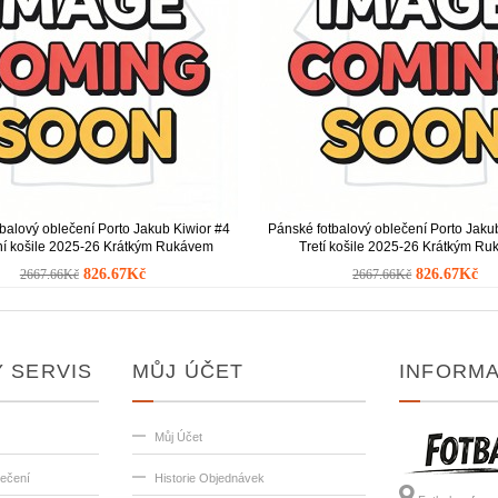
balový oblečení Porto Jakub Kiwior #4
Pánské fotbalový oblečení Porto Jaku
í košile 2025-26 Krátkým Rukávem
Tretí košile 2025-26 Krátkým R
826.67Kč
826.67Kč
2667.66Kč
2667.66Kč
 SERVIS
MŮJ ÚČET
INFORM
Můj Účet
lečení
Historie Objednávek