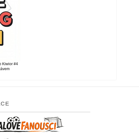
b Kiwior #4
ukávem
ACE