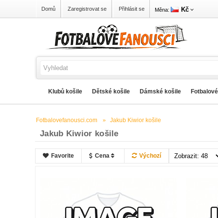
Kč
Domů
Zaregistrovat se
Přihlásit se
Měna:
Klubů košile
Dětské košile
Dámské košile
Fotbalové
Fotbalovefanousci.com
Jakub Kiwior košile
Jakub Kiwior košile
Favorite
Cena
Výchozí