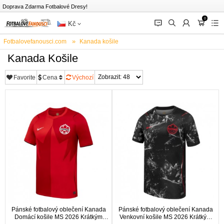
Doprava Zdarma Fotbalové Dresy!
0
󰂱
󰂨
󰃳
󰃦
󰃖
Kč
Fotbalovefanousci.com
Kanada košile
Kanada Košile
Favorite
Cena
Výchozí
Pánské fotbalový oblečení Kanada
Pánské fotbalový oblečení Kanada
Domácí košile MS 2026 Krátkým
Venkovní košile MS 2026 Krátkým