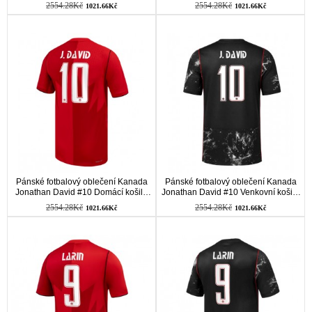
Rukávem
Rukávem
2554.28Kč
2554.28Kč
1021.66Kč
1021.66Kč
Pánské fotbalový oblečení Kanada
Pánské fotbalový oblečení Kanada
Jonathan David #10 Domácí košile
Jonathan David #10 Venkovní košile
MS 2026 Krátkým Rukávem
MS 2026 Krátkým Rukávem
2554.28Kč
2554.28Kč
1021.66Kč
1021.66Kč