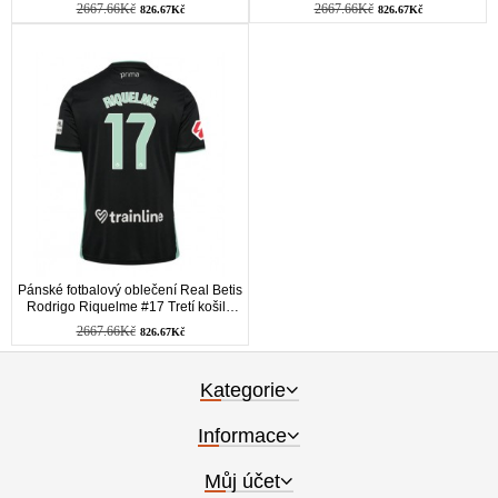
košile 2025-26 Krátkým Rukávem
košile 2025-26 Krátkým Rukávem
2667.66Kč
2667.66Kč
826.67Kč
826.67Kč
Pánské fotbalový oblečení Real Betis
Rodrigo Riquelme #17 Tretí košile
2025-26 Krátkým Rukávem
2667.66Kč
826.67Kč
Kategorie
Informace
Můj účet