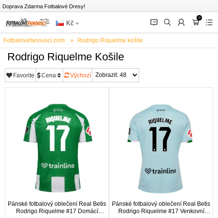
Doprava Zdarma Fotbalové Dresy!
0
󰂱
󰂨
󰃳
󰃦
󰃖
Kč
Fotbalovefanousci.com
Rodrigo Riquelme košile
Rodrigo Riquelme Košile
Favorite
Cena
Výchozí
Pánské fotbalový oblečení Real Betis
Pánské fotbalový oblečení Real Betis
Rodrigo Riquelme #17 Domácí
Rodrigo Riquelme #17 Venkovní